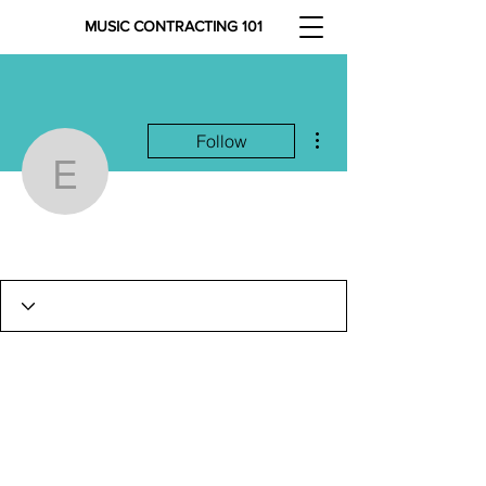
MUSIC CONTRACTING 101
More actions
Follow
elyckaelyckaelycka
elyckaelyckaelycka