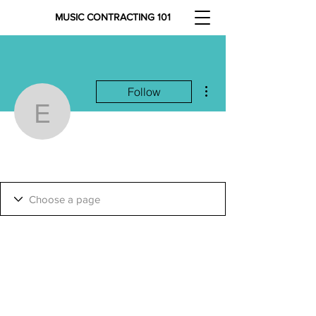
MUSIC CONTRACTING 101
More actions
Follow
elyckaelyckaelycka
elyckaelyckaelycka